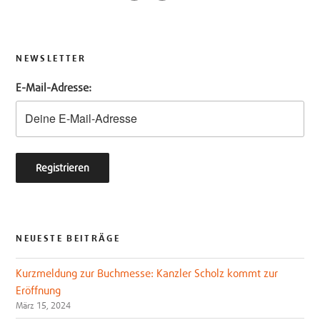
w
a
i
c
t
e
t
b
NEWSLETTER
e
o
E-Mail-Adresse:
r
o
k
NEUESTE BEITRÄGE
Kurzmeldung zur Buchmesse: Kanzler Scholz kommt zur
Eröffnung
März 15, 2024