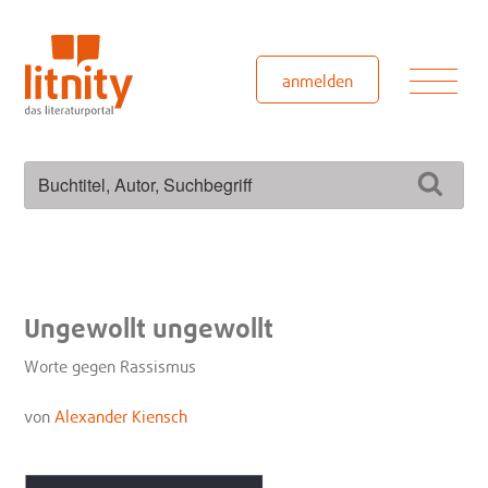
Zum
Inhalt
springen
Men
anmelden
Suchen
Such
nach:
Ungewollt ungewollt
Worte gegen Rassismus
von
Alexander Kiensch