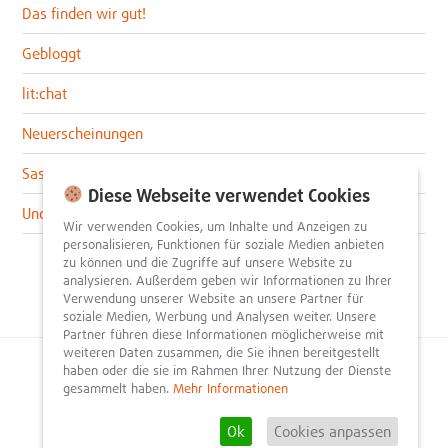
Das finden wir gut!
Gebloggt
lit:chat
Neuerscheinungen
Sascha im lit:blog
Diese Webseite verwendet Cookies
Uncategorized
Wir verwenden Cookies, um Inhalte und Anzeigen zu
personalisieren, Funktionen für soziale Medien anbieten
zu können und die Zugriffe auf unsere Website zu
analysieren. Außerdem geben wir Informationen zu Ihrer
Verwendung unserer Website an unsere Partner für
soziale Medien, Werbung und Analysen weiter. Unsere
Partner führen diese Informationen möglicherweise mit
weiteren Daten zusammen, die Sie ihnen bereitgestellt
haben oder die sie im Rahmen Ihrer Nutzung der Dienste
© 2026
litnity – Bücher entdecken und empfehlen
.
gesammelt haben.
Mehr Informationen
Impressum
AGB
Datenschutzerklärung
Presse
Team
Mediadaten
FAQ
Partner
Kontakt
Registrieren
Ok
Cookies anpassen