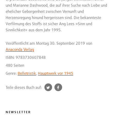
und Marianne Dashwood, die auf ihrer Suche nach Liebe und
ehelicher Geborgenheit zwischen Vernunft und
Herzensregung hinund hergerissen sind. Die bekannteste
Verfilmung des Stoffs ist sicher Ang Lees »Sinn und
Sinnlichkeit« aus dem Jahr 1995.
Veröffentlicht
am Montag 30. September 2019
von
Anaconda Verlag
ISBN: 9783730607848
480 Seiten
Genre:
Belletristik
,
Hauptwerk vor 1945
t
f
Teile dieses Buch auf:
w
a
i
c
t
e
t
b
NEWSLETTER