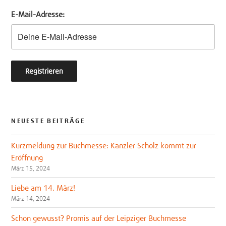
e
o
E-Mail-Adresse:
r
o
k
NEUESTE BEITRÄGE
Kurzmeldung zur Buchmesse: Kanzler Scholz kommt zur
Eröffnung
März 15, 2024
Liebe am 14. März!
März 14, 2024
Schon gewusst? Promis auf der Leipziger Buchmesse