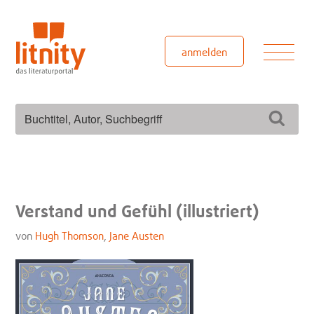
Zum
Inhalt
springen
Men
anmelden
Suchen
Such
nach:
Verstand und Gefühl (illustriert)
von
Hugh Thomson
,
Jane Austen