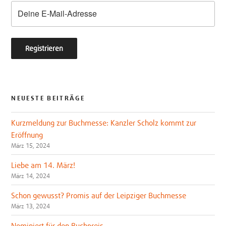
k
NEUESTE BEITRÄGE
Kurzmeldung zur Buchmesse: Kanzler Scholz kommt zur
Eröffnung
März 15, 2024
Liebe am 14. März!
März 14, 2024
Schon gewusst? Promis auf der Leipziger Buchmesse
März 13, 2024
Nominiert für den Buchpreis