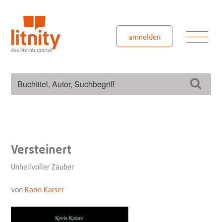
Zum
Inhalt
springen
Men
anmelden
Suchen
Such
nach:
Versteinert
Unheilvoller Zauber
von
Karin Kaiser