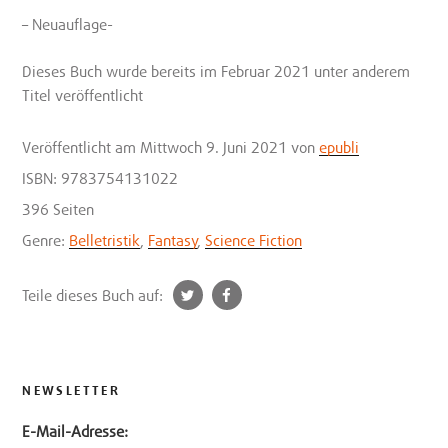
– Neuauflage-
Dieses Buch wurde bereits im Februar 2021 unter anderem
Titel veröffentlicht
Veröffentlicht
am Mittwoch 9. Juni 2021
von
epubli
ISBN: 9783754131022
396 Seiten
Genre:
Belletristik
,
Fantasy
,
Science Fiction
t
f
Teile dieses Buch auf:
w
a
i
c
t
e
t
b
NEWSLETTER
e
o
E-Mail-Adresse:
r
o