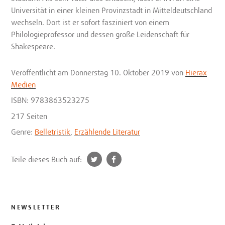
Universität in einer kleinen Provinzstadt in Mitteldeutschland
wechseln. Dort ist er sofort fasziniert von einem
Philologieprofessor und dessen große Leidenschaft für
Shakespeare.
Veröffentlicht
am Donnerstag 10. Oktober 2019
von
Hierax
Medien
ISBN: 9783863523275
217 Seiten
Genre:
Belletristik
,
Erzählende Literatur
t
f
Teile dieses Buch auf:
w
a
i
c
t
e
t
b
NEWSLETTER
e
o