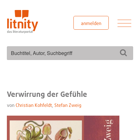
Zum
Inhalt
springen
Men
anmelden
Suchen
Such
nach:
Verwirrung der Gefühle
von
Christian Kohfeldt
,
Stefan Zweig