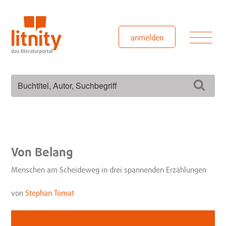
Zum
Inhalt
springen
Men
anmelden
Suchen
Such
nach:
Von Belang
Menschen am Scheideweg in drei spannenden Erzählungen
von
Stephan Tomat