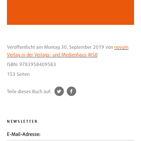
Veröffentlicht
am Montag 30. September 2019
von
novum
Verlag in der Verlags- und Medienhaus WSB
ISBN: 9783958409583
153 Seiten
t
f
Teile dieses Buch auf:
w
a
i
c
t
e
t
b
NEWSLETTER
e
o
E-Mail-Adresse:
r
o