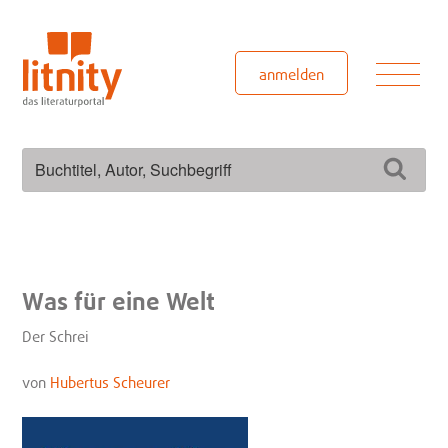
Zum
Inhalt
springen
Men
anmelden
Suchen
Such
nach:
Was für eine Welt
Der Schrei
von
Hubertus Scheurer