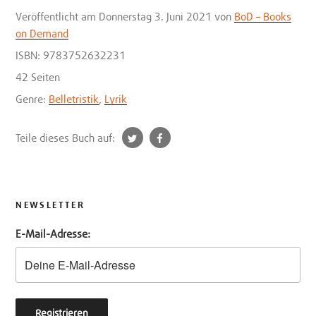
Veröffentlicht
am Donnerstag 3. Juni 2021
von
BoD – Books
on Demand
ISBN: 9783752632231
42 Seiten
Genre:
Belletristik
,
Lyrik
t
f
Teile dieses Buch auf:
w
a
i
c
t
e
t
b
NEWSLETTER
e
o
E-Mail-Adresse:
r
o
k