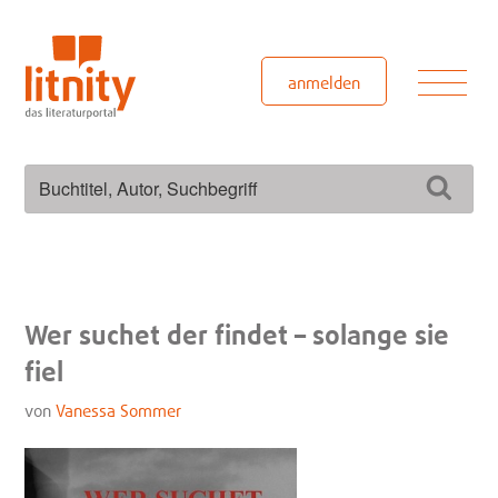
Zum
Inhalt
springen
Men
anmelden
Suchen
Such
nach:
Wer suchet der findet – solange sie
fiel
von
Vanessa Sommer