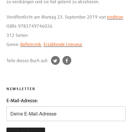
zu verdrängen und sie hat gelernt zu akzetieren.
Veröffentlicht
am Montag 23. September 2019
von
tredition
ISBN: 9783749746026
312 Seiten
Genre:
Belletristik
,
Erzählende Literatur
t
f
Teile dieses Buch auf:
w
a
i
c
t
e
t
b
NEWSLETTER
e
o
E-Mail-Adresse:
r
o
k