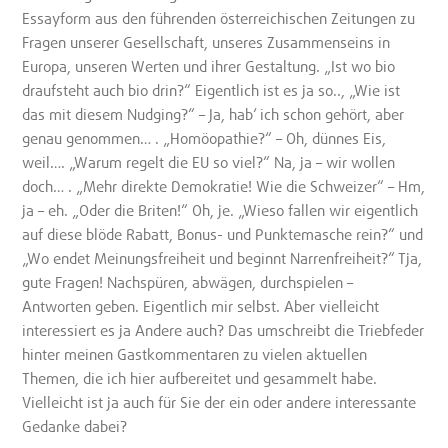
Essayform aus den führenden österreichischen Zeitungen zu
Fragen unserer Gesellschaft, unseres Zusammenseins in
Europa, unseren Werten und ihrer Gestaltung. „Ist wo bio
draufsteht auch bio drin?“ Eigentlich ist es ja so.., „Wie ist
das mit diesem Nudging?“ – Ja, hab‘ ich schon gehört, aber
genau genommen… . „Homöopathie?“ – Oh, dünnes Eis,
weil…. „Warum regelt die EU so viel?“ Na, ja – wir wollen
doch… . „Mehr direkte Demokratie! Wie die Schweizer“ – Hm,
ja – eh. „Oder die Briten!“ Oh, je. „Wieso fallen wir eigentlich
auf diese blöde Rabatt, Bonus- und Punktemasche rein?“ und
„Wo endet Meinungsfreiheit und beginnt Narrenfreiheit?“ Tja,
gute Fragen! Nachspüren, abwägen, durchspielen –
Antworten geben. Eigentlich mir selbst. Aber vielleicht
interessiert es ja Andere auch? Das umschreibt die Triebfeder
hinter meinen Gastkommentaren zu vielen aktuellen
Themen, die ich hier aufbereitet und gesammelt habe.
Vielleicht ist ja auch für Sie der ein oder andere interessante
Gedanke dabei?