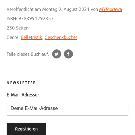
Veröffentlicht
am Montag 9. August 2021
von
MYMorawa
ISBN: 9783991292357
250 Seiten
Genre:
Belletristik
,
Geschenkbücher
t
f
Teile dieses Buch auf:
w
a
i
c
t
e
t
b
NEWSLETTER
e
o
E-Mail-Adresse:
r
o
k