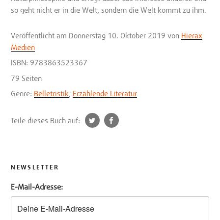
so geht nicht er in die Welt, sondern die Welt kommt zu ihm.
Veröffentlicht
am Donnerstag 10. Oktober 2019
von
Hierax
Medien
ISBN: 9783863523367
79 Seiten
Genre:
Belletristik
,
Erzählende Literatur
t
f
Teile dieses Buch auf:
w
a
i
c
t
e
t
b
NEWSLETTER
e
o
E-Mail-Adresse:
r
o
k