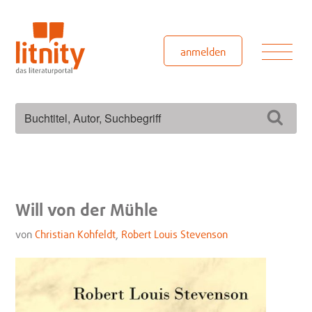
Zum
Inhalt
springen
Men
anmelden
Suchen
Such
nach:
Will von der Mühle
von
Christian Kohfeldt
,
Robert Louis Stevenson