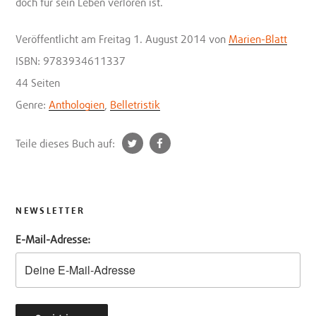
doch für sein Leben verloren ist.
Veröffentlicht
am Freitag 1. August 2014
von
Marien-Blatt
ISBN: 9783934611337
44 Seiten
Genre:
Anthologien
,
Belletristik
t
f
Teile dieses Buch auf:
w
a
i
c
t
e
t
b
NEWSLETTER
e
o
E-Mail-Adresse:
r
o
k