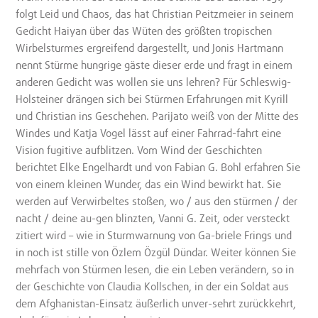
folgt Leid und Chaos, das hat Christian Peitzmeier in seinem
Gedicht Haiyan über das Wüten des größten tropischen
Wirbelsturmes ergreifend dargestellt, und Jonis Hartmann
nennt Stürme hungrige gäste dieser erde und fragt in einem
anderen Gedicht was wollen sie uns lehren? Für Schleswig-
Holsteiner drängen sich bei Stürmen Erfahrungen mit Kyrill
und Christian ins Geschehen. Parijato weiß von der Mitte des
Windes und Katja Vogel lässt auf einer Fahrrad-fahrt eine
Vision fugitive aufblitzen. Vom Wind der Geschichten
berichtet Elke Engelhardt und von Fabian G. Bohl erfahren Sie
von einem kleinen Wunder, das ein Wind bewirkt hat. Sie
werden auf Verwirbeltes stoßen, wo / aus den stürmen / der
nacht / deine au-gen blinzten, Vanni G. Zeit, oder versteckt
zitiert wird – wie in Sturmwarnung von Ga-briele Frings und
in noch ist stille von Özlem Özgül Dündar. Weiter können Sie
mehrfach von Stürmen lesen, die ein Leben verändern, so in
der Geschichte von Claudia Kollschen, in der ein Soldat aus
dem Afghanistan-Einsatz äußerlich unver-sehrt zurückkehrt,