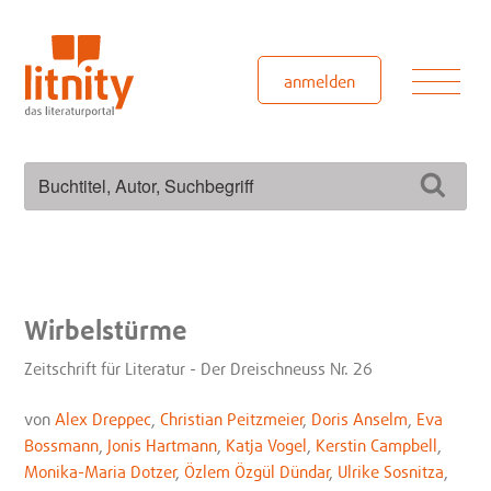
Zum
Inhalt
springen
Men
anmelden
Suchen
Such
nach:
Wirbelstürme
Zeitschrift für Literatur - Der Dreischneuss Nr. 26
von
Alex Dreppec
,
Christian Peitzmeier
,
Doris Anselm
,
Eva
Bossmann
,
Jonis Hartmann
,
Katja Vogel
,
Kerstin Campbell
,
Monika-Maria Dotzer
,
Özlem Özgül Dündar
,
Ulrike Sosnitza
,