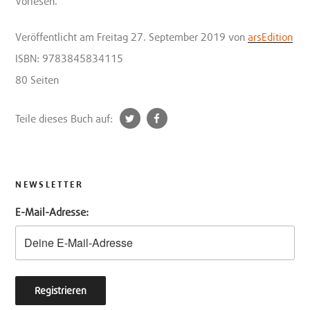
Vorlesen.
Veröffentlicht
am Freitag 27. September 2019
von
arsEdition
ISBN: 9783845834115
80 Seiten
t
f
Teile dieses Buch auf:
w
a
i
c
t
e
t
b
NEWSLETTER
e
o
E-Mail-Adresse:
r
o
k