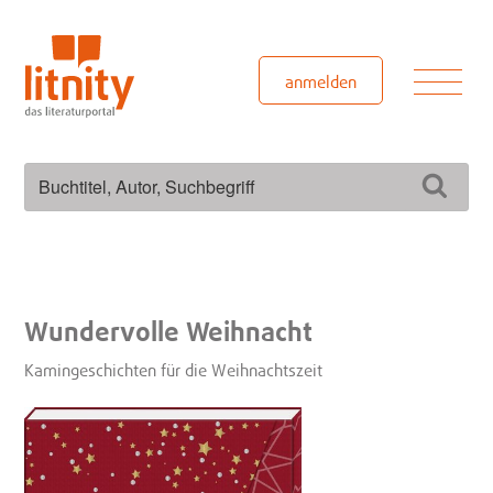
Zum
Inhalt
springen
Men
anmelden
Suchen
Such
nach:
Wundervolle Weihnacht
Kamingeschichten für die Weihnachtszeit