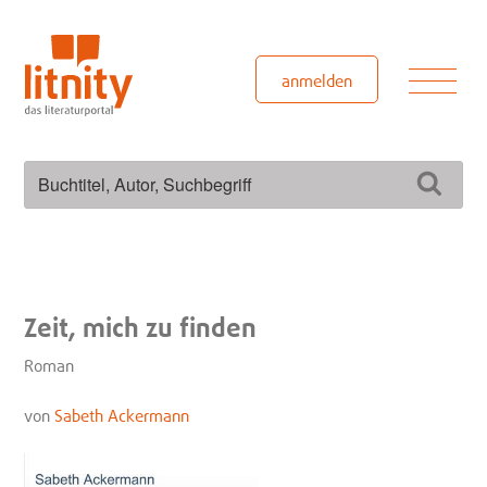
Zum
Inhalt
springen
Men
anmelden
Suchen
Such
nach:
Zeit, mich zu finden
Roman
von
Sabeth Ackermann