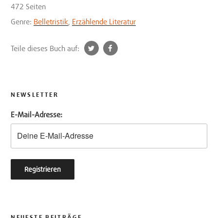
472 Seiten
Genre:
Belletristik
,
Erzählende Literatur
t
f
Teile dieses Buch auf:
w
a
i
c
t
e
t
b
NEWSLETTER
e
o
E-Mail-Adresse:
r
o
k
NEUESTE BEITRÄGE