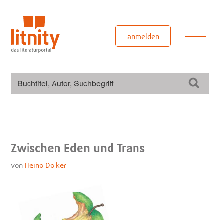
Zum
Inhalt
springen
Men
anmelden
Suchen
Such
nach:
Zwischen Eden und Trans
von
Heino Dölker