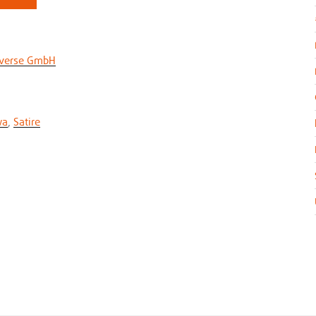
averse GmbH
wa
,
Satire