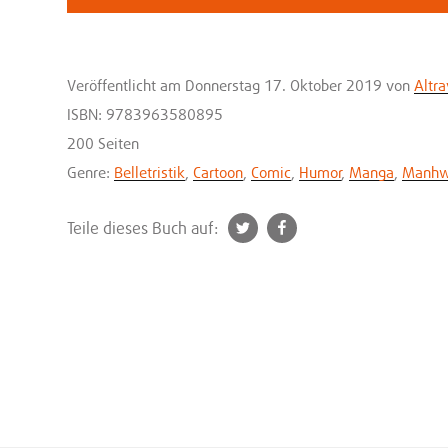
Veröffentlicht
am Donnerstag 17. Oktober 2019
von
Altr
ISBN: 9783963580895
200 Seiten
Genre:
Belletristik
,
Cartoon
,
Comic
,
Humor
,
Manga
,
Manh
t
f
Teile dieses Buch auf:
w
a
i
c
t
e
t
b
e
o
r
o
k