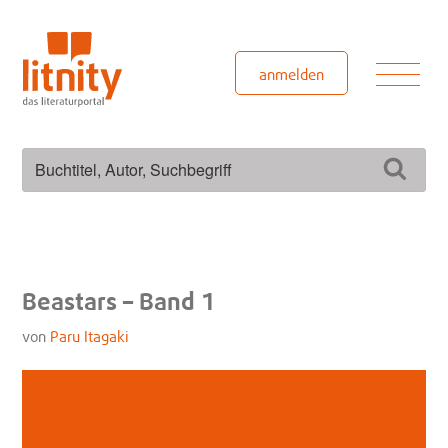
Zum
Inhalt
springen
Men
anmelden
Suchen
Such
nach:
Beastars – Band 1
von
Paru Itagaki