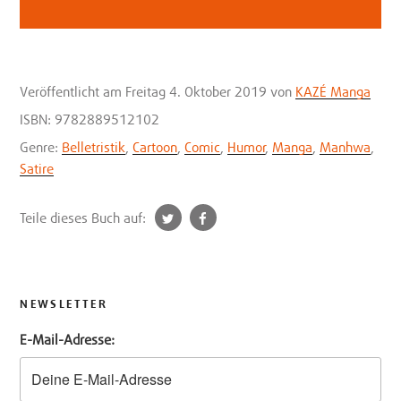
Veröffentlicht
am Freitag 4. Oktober 2019
von
KAZÉ Manga
ISBN: 9782889512102
Genre:
Belletristik
,
Cartoon
,
Comic
,
Humor
,
Manga
,
Manhwa
,
Satire
t
f
Teile dieses Buch auf:
w
a
i
c
t
e
t
b
NEWSLETTER
e
o
E-Mail-Adresse:
r
o
k