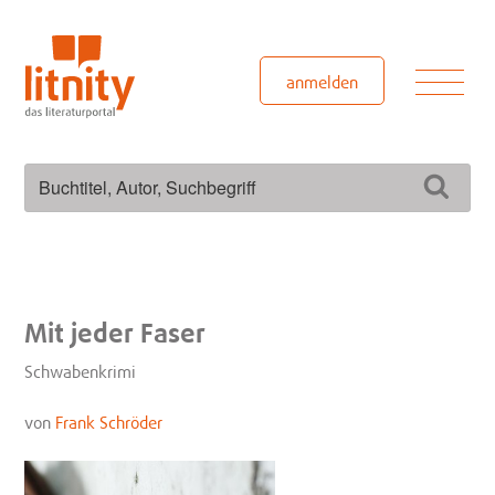
Zum
Inhalt
springen
Men
anmelden
Suchen
Such
nach:
Mit jeder Faser
Schwabenkrimi
von
Frank Schröder