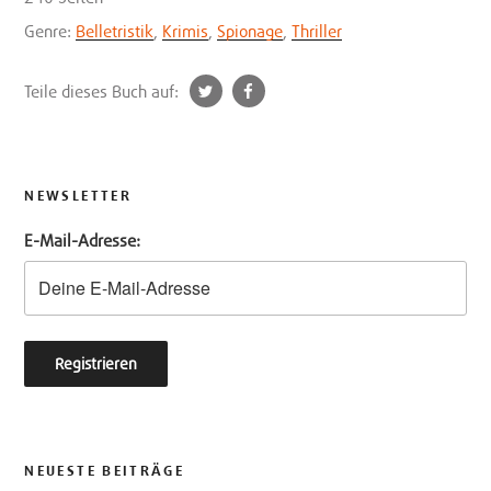
Genre:
Belletristik
,
Krimis
,
Spionage
,
Thriller
t
f
Teile dieses Buch auf:
w
a
i
c
t
e
t
b
NEWSLETTER
e
o
E-Mail-Adresse:
r
o
k
NEUESTE BEITRÄGE