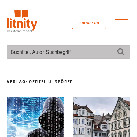
Zum
Inhalt
springen
Men
anmelden
Suchen
Such
nach:
VERLAG:
OERTEL U. SPÖRER