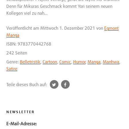
Denn für Mikuras Geschmack kommt Yori seinem neuen
Kollegen viel zu nah…
Veröffentlicht
am Mittwoch 1. Dezember 2021
von
Egmont
Manga
ISBN: 9783770442768
242 Seiten
Genre:
Belletristik
,
Cartoon
,
Comic
,
Humor
,
Manga
,
Manhwa
,
Satire
t
f
Teile dieses Buch auf:
w
a
i
c
t
e
t
b
NEWSLETTER
e
o
E-Mail-Adresse:
r
o