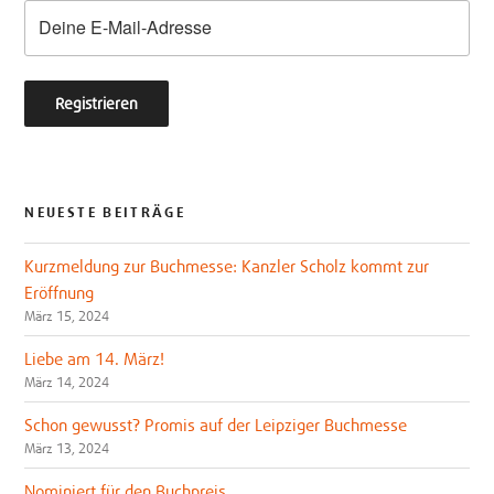
k
NEUESTE BEITRÄGE
Kurzmeldung zur Buchmesse: Kanzler Scholz kommt zur
Eröffnung
März 15, 2024
Liebe am 14. März!
März 14, 2024
Schon gewusst? Promis auf der Leipziger Buchmesse
März 13, 2024
Nominiert für den Buchpreis