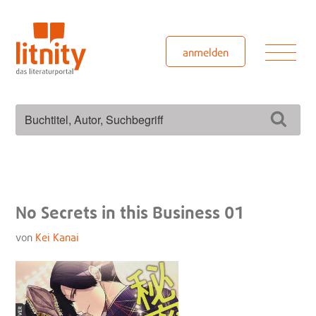
Zum
Inhalt
springen
Men
anmelden
Suchen
Such
nach:
No Secrets in this Business 01
von
Kei Kanai